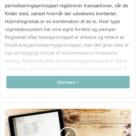
periodiseringsprincippet registrerer transaktioner, når de
finder sted, uanset hvornår der udveksles kontanter.
Hybridregnskab er en kombination af de to. Hver type
regnskabssystem har sine egne fordele og ulemper.
Regnskab efter kasseprincippet er enklere og lettere at
forstå end periodiseringsprincippet, men det giver ikke et
lige så nøjagtigt billede af virksomhedens finansielle
stilling. Regnskab efter periodiseringsprincippet er mere
komplekst, men det giver et mere fuldstændigt billede af
virksomhedens finansielle transaktioner. Hybride
Vis mere
regnskabssystemer giver det bedste fra begge verdener,
men de kan være vanskeligere at oprette og vedligeholde.
Undgå skifte af bogføringsystem
ved at klikke ind her.
Bogføring af løn
Forskellige bogføringssystemer vil have forskellige måder