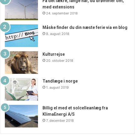
Få det lækre, lange hår, du drømmer om,
giver dig mulighed for at spore medarbejdernes timer
med extensions
24. september 2018
elektronisk. Nogle systemer kan f.eks. fungere som
grænseflade til stempelure eller elektroniske timesedler.
Måske finder du din næste ferie via en blog
8. august 2018
Kulturrejse
20. oktober 2018
Tandlæge i norge
1. august 2019
Billig el med et solcelleanlæg fra
KlimaEnergi A/S
7. december 2018