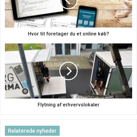
at håndtere lønninger på, men der er nogle fællestræk
mellem dem. Generelt vil et lønsystem registrere
medarbejdernes arbejdstimer, beregne skatter og andre
fradrag og generere lønsedler. Nogle systemer kan også
registrere ferie- og sygedage og beregne
Hvor tit foretager du et online køb?
overtidsbetaling.
Flytning af erhvervslokaler
Relaterede nyheder