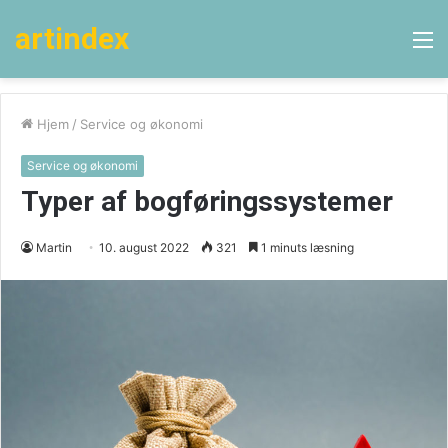
artindex
M
Hjem
/
Service og økonomi
Service og økonomi
Typer af bogføringssystemer
Martin
10. august 2022
321
1 minuts læsning