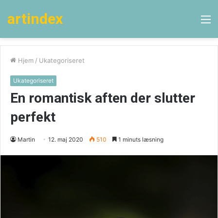
artindex
M
Hjem
/
Ukategoriseret
Ukategoriseret
En romantisk aften der slutter
perfekt
Martin
12. maj 2020
510
1 minuts læsning