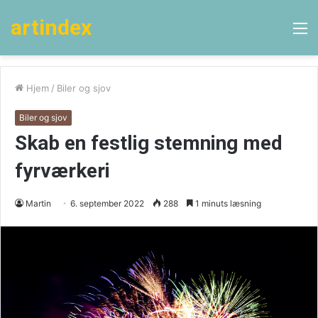
artindex
M
Hjem
/
Biler og sjov
Biler og sjov
Skab en festlig stemning med
fyrværkeri
Martin
6. september 2022
288
1 minuts læsning