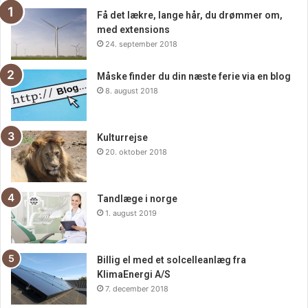
fyrværkeri.
Få det lækre, lange hår, du drømmer om,
med extensions
-Sørg for, at området omkring raketten er fri for personer
24. september 2018
og forhindringer.
Måske finder du din næste ferie via en blog
8. august 2018
-Tænd lunten, og gå hurtigt væk. Stå ikke over raketten,
mens den er tændt.
Kulturrejse
-Hvis en raket ikke starter, må du ikke forsøge at tænde
20. oktober 2018
den igen. Bortskaf den på en sikker måde.
Tandlæge i norge
Nyd showet og skaf dit fyrværkeri hos
krudtteltet.dk
.
1. august 2019
Billig el med et solcelleanlæg fra
KlimaEnergi A/S
7. december 2018