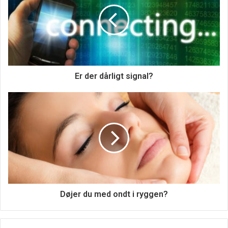
Fyrværkeri er en fantastisk måde at fejre enhver ferie eller
Er der dårligt signal?
særlig begivenhed på. De er også meget sjove at se på.
Men før du tænder lunten, er der et par ting, du bør vide
om sikkerhed ved fyrværkeri.
For det første skal du altid bære sikkerhedsbriller, når du
håndterer fyrværkeri. Dette vil beskytte dine øjne mod
flyvende vragrester. For det andet skal du sørge for, at
batterierne i dit fyrværkeri er friske. Du ønsker ikke, at dit
fyrværkeri skal gå i stå halvvejs gennem showet. Endelig
Døjer du med ondt i ryggen?
skal du, hvis du affyrer raketter, sørge for at rette dem væk
fra mennesker og bygninger.