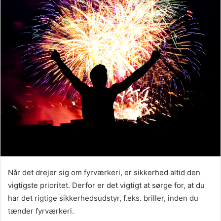
Når det drejer sig om fyrværkeri, er sikkerhed altid den
vigtigste prioritet. Derfor er det vigtigt at sørge for, at du
har det rigtige sikkerhedsudstyr, f.eks. briller, inden du
tænder fyrværkeri.