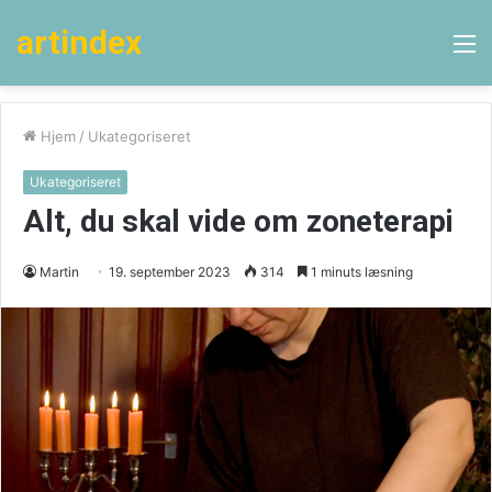
artindex
M
Hjem
/
Ukategoriseret
Ukategoriseret
Alt, du skal vide om zoneterapi
Martin
19. september 2023
314
1 minuts læsning