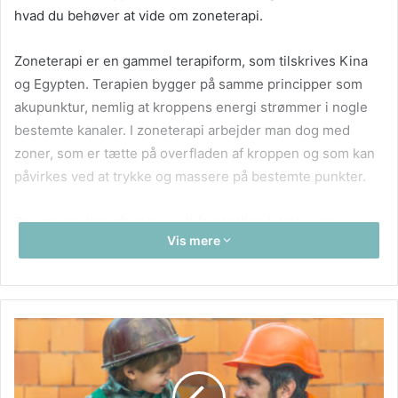
hvad du behøver at vide om zoneterapi.
Zoneterapi er en gammel terapiform, som tilskrives Kina
og Egypten. Terapien bygger på samme principper som
akupunktur, nemlig at kroppens energi strømmer i nogle
bestemte kanaler. I zoneterapi arbejder man dog med
zoner, som er tætte på overfladen af kroppen og som kan
påvirkes ved at trykke og massere på bestemte punkter.
Zoneterapi kan afhjælpe vidt forskellige lidelser og
Vis mere
skavanker. Terapien har vist sig at have positiv indflydelse
på migræne, muskelsmerter, fordøjelsesproblemer, stress
og allergier. Zoneterapi kan også bruges til at styrke
immunforsvaret og forbedre søvnkvaliteten. Læs mere her
Dorthe Würgler Zoneterapi
.