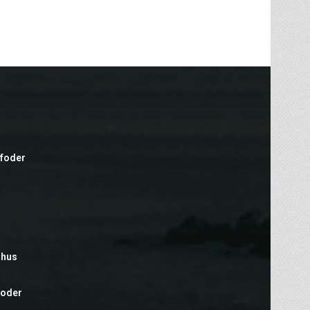
efoder
rhus
foder