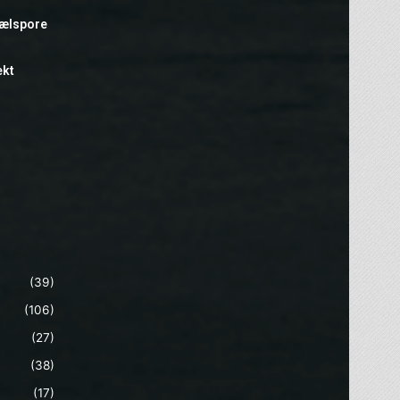
hælspore
ekt
(39)
(106)
(27)
(38)
(17)