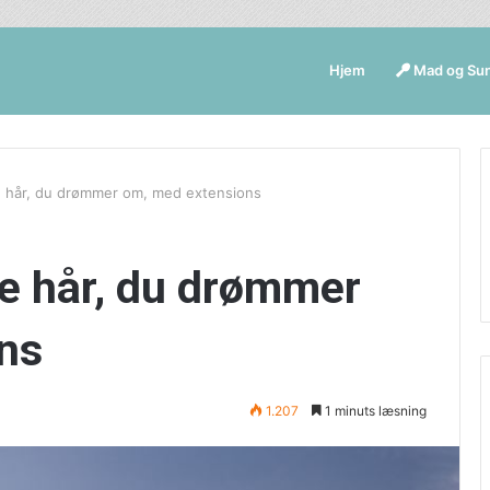
Hjem
Mad og Su
e hår, du drømmer om, med extensions
ge hår, du drømmer
ns
1.207
1 minuts læsning