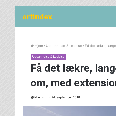
artindex
Hjem
/
Uddannelse & Ledelse
/
Få det lækre, lang
Uddannelse & Ledelse
Få det lækre, lan
om, med extensio
Martin
24. september 2018