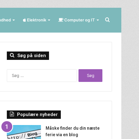
Søg
ndhed
Elektronik
Computer og IT
efter
Søg på siden
Søg
efter:
Populære nyheder
Måske finder du din næste
ferie via en blog