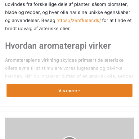
udvindes fra forskellige dele af planter, såsom blomster,
blade og rødder, og hver olie har sine unikke egenskaber
og anvendelser. Besøg
https://zenffuser.dk/
for at finde et
bredt udvalg af æteriske olier.
Hvordan aromaterapi virker
Aromaterapiens virkning skyldes primært de æteriske
oliers evne til at stimulere vores lugtesans og påvirke
hjernen. Når du inhalerer duften af en æterisk olie, sendes
signaler til hjernens limbiske system, som er forbundet
Vis mere
med følelser, hukommelse og hormoner. Dette kan føre til
ændringer i humør, stressniveau og endda fysiske
tilstande som smerte eller søvnproblemer. Mange
mennesker oplever, at aromaterapi kan hjælpe med at
reducere angst, forbedre søvnkvaliteten og øge følelsen af
afslapning.