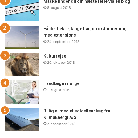
Måske finder du din næste ferie via en blog
anvendes ufortyndet. Det anbefales altid at fortynde
8. august 2018
olierne med en bæreolie som mandel- eller jojobaolie, før
de påføres huden. Desuden bør gravide kvinder, børn og
personer med visse helbredstilstande konsultere en
Få det lækre, lange hår, du drømmer om,
sundhedsprofessionel, før de bruger æteriske olier.
med extensions
24. september 2018
Kulturrejse
20. oktober 2018
Tandlæge i norge
1. august 2019
Billig el med et solcelleanlæg fra
KlimaEnergi A/S
7. december 2018