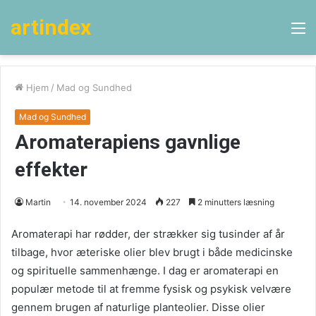
artindex
M
Hjem
/
Mad og Sundhed
Mad og Sundhed
Aromaterapiens gavnlige
effekter
Martin
14. november 2024
227
2 minutters læsning
Aromaterapi har rødder, der strækker sig tusinder af år
tilbage, hvor æteriske olier blev brugt i både medicinske
og spirituelle sammenhænge. I dag er aromaterapi en
populær metode til at fremme fysisk og psykisk velvære
gennem brugen af naturlige planteolier. Disse olier