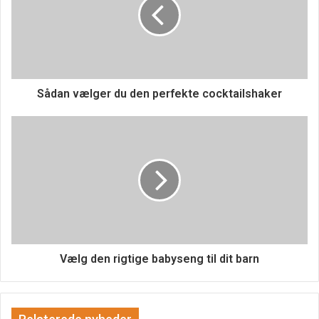
Praktisk anvendelse af
aromaterapi
Der er mange måder at integrere aromaterapi i hverdagen
Sådan vælger du den perfekte cocktailshaker
på. En af de mest almindelige metoder er brugen af en
diffuser, som spreder de æteriske olier i luften. Dette
skaber en behagelig atmosfære i hjemmet eller på
arbejdspladsen og kan være med til at forbedre både
humør og produktivitet. En diffuser er et populært valg for
dem, der ønsker en enkel og effektiv måde at nyde
aromaterapi på. Udover diffusere kan olierne også
anvendes i massageolier, bade eller som tilsætning til
hudplejeprodukter.
Vælg den rigtige babyseng til dit barn
Valg af de rette æteriske olier