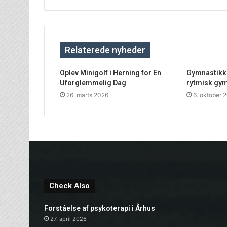
Relaterede nyheder
Oplev Minigolf i Herning for En
Gymnastikkøl
Uforglemmelig Dag
rytmisk gy
26. marts 2026
6. oktober 
Check Also
Forståelse af psykoterapi i Århus
27. april 2026