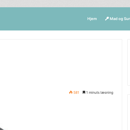
Hjem
Mad og Su
581
1 minuts læsning