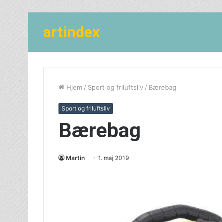
artindex
Hjem
/
Sport og friluftsliv
/
Bærebag
Sport og friluftsliv
Bærebag
Martin
1. maj 2019