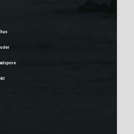
rhus
foder
hælspore
ekt