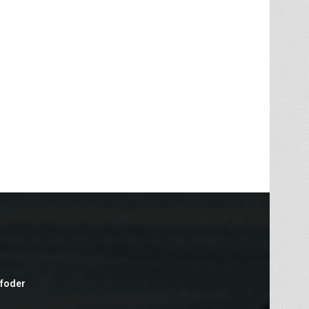
efoder