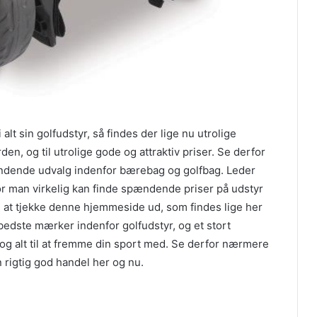
alt sin golfudstyr, så findes der lige nu utrolige
en, og til utrolige gode og attraktiv priser. Se derfor
ndende udvalg indenfor bærebag og golfbag. Leder
r man virkelig kan finde spændende priser på udstyr
de at tjekke denne hjemmeside ud, som findes lige her
edste mærker indenfor golfudstyr, og et stort
o og alt til at fremme din sport med. Se derfor nærmere
 rigtig god handel her og nu.