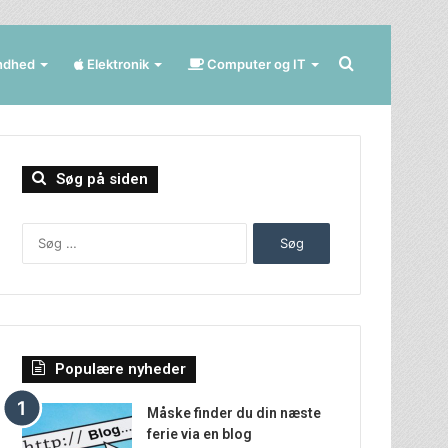
Søg
ndhed
Elektronik
Computer og IT
efter
Søg på siden
Søg
efter:
Populære nyheder
Måske finder du din næste
ferie via en blog