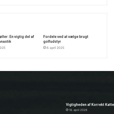
ler: En vigtig del af
Fordele ved at vælge brugt
mnastik
golfudstyr
2025
6. april 2025
Vigtigheden af Korrekt Katt
18. april 2026