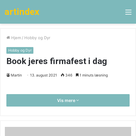
artindex
M
Hjem
/
Hobby og Dyr
Hobby og Dyr
Book jeres firmafest i dag
Martin
13. august 2021
346
1 minuts læsning
Vis mere