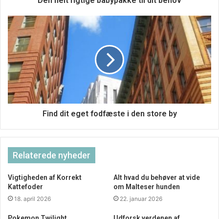
Den helt rigtige babypakke til dit behov
Find dit eget fodfæste i den store by
Relaterede nyheder
Vigtigheden af Korrekt
Alt hvad du behøver at vide
Kattefoder
om Malteser hunden
Kom i kontakt med alle de rigtige her
18. april 2026
22. januar 2026
Her online finder du for det første en platform for
Pokemon Twilight
Udforsk verdenen af