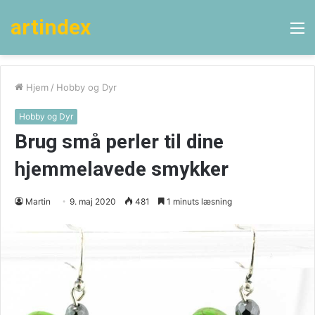
artindex
M
Hjem
/
Hobby og Dyr
Hobby og Dyr
Brug små perler til dine
hjemmelavede smykker
Martin
9. maj 2020
481
1 minuts læsning