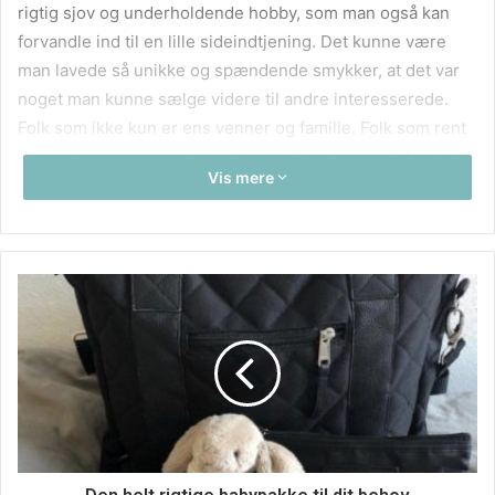
rigtig sjov og underholdende hobby, som man også kan
forvandle ind til en lille sideindtjening. Det kunne være
man lavede så unikke og spændende smykker, at det var
noget man kunne sælge videre til andre interesserede.
Folk som ikke kun er ens venner og familie. Folk som rent
faktisk bare genre vil have designet for designet, fordi det
Vis mere
er interessant for dem.