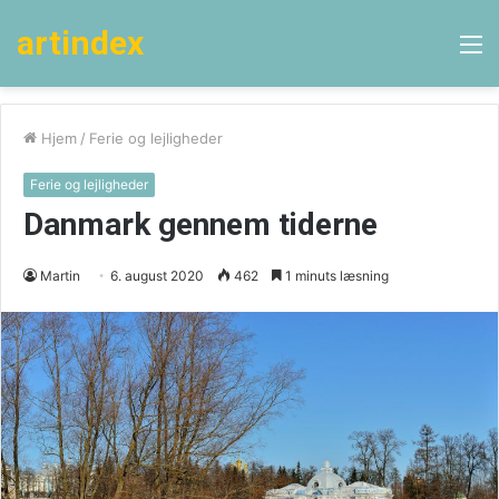
artindex
M
Hjem
/
Ferie og lejligheder
Ferie og lejligheder
Danmark gennem tiderne
Martin
6. august 2020
462
1 minuts læsning