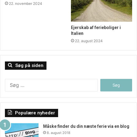
22. november 2024
Ejerskab af ferieboliger i
Italien
22. august 2024
Varmen udebliver, og vi sidder på hver vores matrikel og
Søg på siden
bilder os selv ind, at vi er en del af et større fællesskab.
Fortidens danskere vil have himlet med øjnene, hvis de
havde set dette scenarie.
Søg
efter:
Populære nyheder
Måske finder du din næste ferie via en blog
8. august 2018