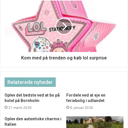
Hvor fortiden udstråler varme og ‘kom hen til mig’, så
Kom med på trenden og køb lol surprise
udstråler fremtidens huse noget koldt og råt.
Teknologiens fremmedgørelse går meget godt hånd i hånd
med denne type design. Mastodont design.
Relaterede nyheder
Oplev det bedste ved at bo på
Fordele ved at eje en
hotel på Bornholm
feriebolig i udlandet
21. marts 2026
6. januar 2026
Oplev den autentiske charme i
Italien