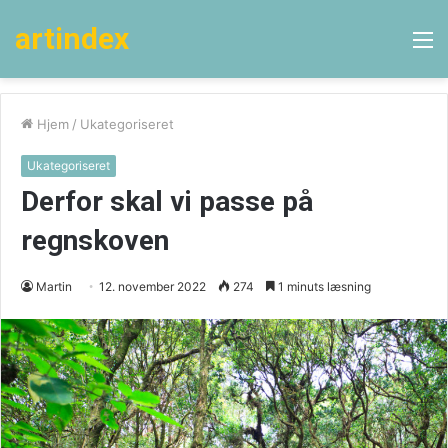
artindex
M
Hjem
/
Ukategoriseret
Ukategoriseret
Derfor skal vi passe på
regnskoven
Martin
12. november 2022
274
1 minuts læsning