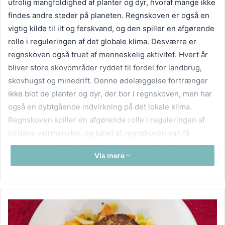
utrolig mangfoldighed af planter og dyr, hvoraf mange ikke
findes andre steder på planeten. Regnskoven er også en
vigtig kilde til ilt og ferskvand, og den spiller en afgørende
rolle i reguleringen af det globale klima. Desværre er
regnskoven også truet af menneskelig aktivitet. Hvert år
bliver store skovområder ryddet til fordel for landbrug,
skovhugst og minedrift. Denne ødelæggelse fortrænger
ikke blot de planter og dyr, der bor i regnskoven, men har
også en dybtgående indvirkning på det lokale klima.
Regnskoven spiller en afgørende rolle i reguleringen af
jordens vejrmønstre, og tabet af regnskoven kan få
katastrofale konsekvenser for det globale miljø. Heldigvis
Vis mere
er der en voksende bevidsthed om vigtigheden af at
bevare regnskoven, og mange organisationer arbejder for
at beskytte disse vitale økosystemer. Det ville være en
katastrofe for planeten, og det er afgørende, at vi gør alt,
hvad vi kan, for at beskytte dette vitale økosystem.