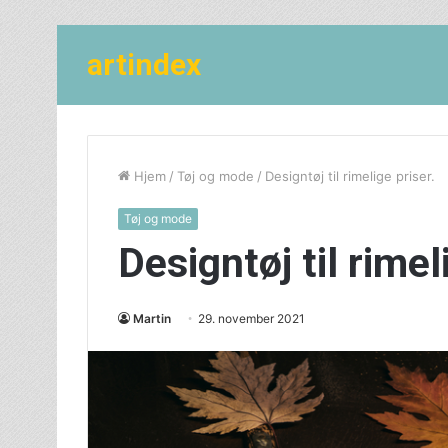
artindex
Hjem
/
Tøj og mode
/
Designtøj til rimelige priser.
Tøj og mode
Designtøj til rimel
Martin
29. november 2021