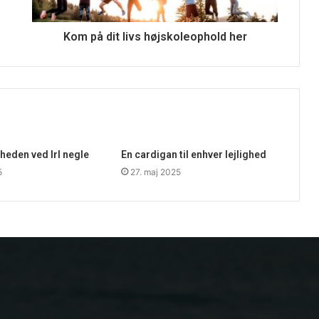
Kom på dit livs højskoleophold her
eden ved Irl negle
En cardigan til enhver lejlighed
5
27. maj 2025