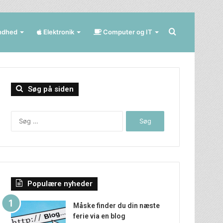
Søg
ndhed
Elektronik
Computer og IT
efter
Søg på siden
Søg
efter:
Populære nyheder
Måske finder du din næste
ferie via en blog