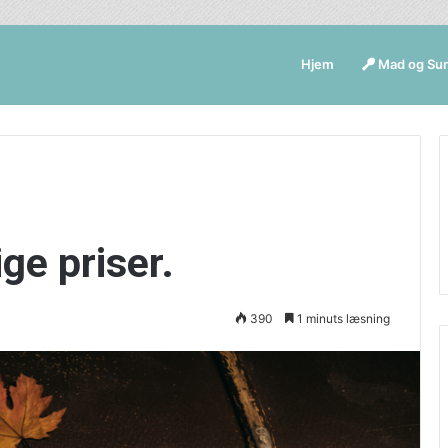
Hjem
Mad og Su
ige priser.
390
1 minuts læsning