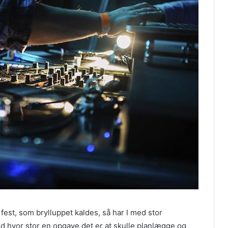
e fest, som brylluppet kaldes, så har I med stor
d,hvor stor en opgave det er at skulle planlægge og