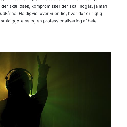
 der skal løses, kompromisser der skal indgås, ja man
udkårne. Heldigvis lever vi en tid, hvor der er rigtig
smidiggørelse og en professionalisering af hele