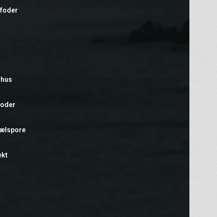
efoder
rhus
foder
hælspore
ekt