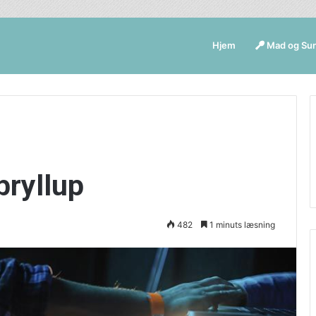
Hjem
Mad og Su
bryllup
482
1 minuts læsning