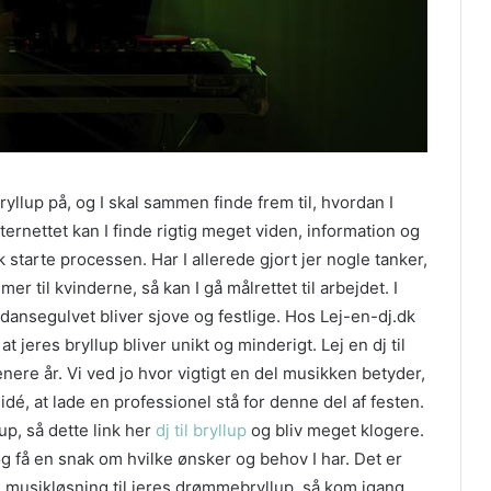
yllup på, og I skal sammen finde frem til, hvordan I
nternettet kan I finde rigtig meget viden, information og
ck starte processen. Har I allerede gjort jer nogle tanker,
mer til kvinderne, så kan I gå målrettet til arbejdet. I
 på dansegulvet bliver sjove og festlige. Hos Lej-en-dj.dk
 at jeres bryllup bliver unikt og minderigt. Lej en dj til
enere år. Vi ved jo hvor vigtigt en del musikken betyder,
idé, at lade en professionel stå for denne del af festen.
lup, så dette link her
dj til bryllup
og bliv meget klogere.
og få en snak om hvilke ønsker og behov I har. Det er
ge musikløsning til jeres drømmebryllup, så kom igang