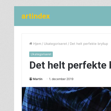
artindex
Hjem
/
Ukategoriseret
/
Det helt perfekte bryllup
Ukategoriseret
Det helt perfekte 
Martin
1. december 2019