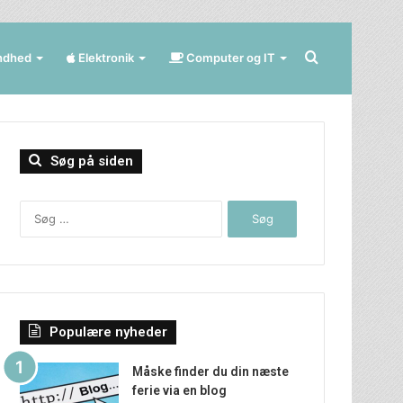
Søg
ndhed
Elektronik
Computer og IT
efter
Søg på siden
Søg
efter:
Populære nyheder
Måske finder du din næste
ferie via en blog