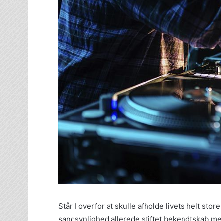
Står I overfor at skulle afholde livets helt stor
sandsynlighed allerede stiftet bekendtskab me