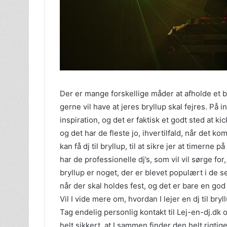
Der er mange forskellige måder at afholde et br
gerne vil have at jeres bryllup skal fejres. På i
inspiration, og det er faktisk et godt sted at ki
og det har de fleste jo, ihvertilfald, når det kom
kan få dj til bryllup, til at sikre jer at timerne
har de professionelle dj’s, som vil vil sørge for,
bryllup er noget, der er blevet populært i de s
når der skal holdes fest, og det er bare en god 
Vil I vide mere om, hvordan I lejer en dj til bryl
Tag endelig personlig kontakt til Lej-en-dj.dk 
helt sikkert, at I sammen finder den helt rigti