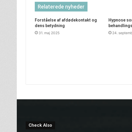
Relaterede nyheder
Forståelse af afdødekontakt og
Hypnose som
dens betydning
behandling
31. maj 2025
24. septem
Check Also