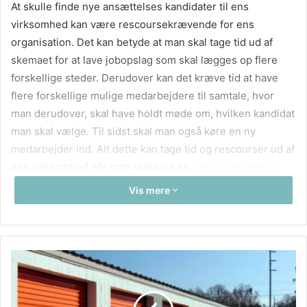
At skulle finde nye ansættelses kandidater til ens
virksomhed kan være rescoursekrævende for ens
organisation. Det kan betyde at man skal tage tid ud af
skemaet for at lave jobopslag som skal lægges op flere
forskellige steder. Derudover kan det kræve tid at have
flere forskellige mulige medarbejdere til samtale, hvor
man derudover, skal have holdt møde om, hvilken kandidat
man skal vælge. Til sidst skal man også køre en ny
medarbejder ind. Alt dette kan tage tid og rescourser ud af
ens virksomhed når man skal lave en
executive search
,
hvor der skal søges, findes og vælges nye ansatte.
Vis mere