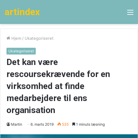
artindex
M
Hjem
/
Ukategoriseret
Ukategoriseret
Det kan være
rescoursekrævende for en
virksomhed at finde
medarbejdere til ens
organisation
Martin
6. marts 2019
535
1 minuts læsning