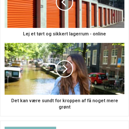
Lej et tørt og sikkert lagerrum - online
Hvilken muligheder kan en virksomhed
have, når der skal vælges en ny
medarbejder til ens virksomhed
Da det kan være en rescoursekrævende situation for ens
virksomhed for ens organisation at finde en ny ansat til
ens virksomhed, kan det være en mulighed for ens
virksomhed, hvis man tænker over om man skal
Det kan være sundt for kroppen af få noget mere
outscourse den dele af denne process til professionelle
grønt
virksomheder som arbejder med at finde nye
medarbejdere til virksomheder. Disse virksomheder har
kompetencer inden for flere forskellige brancher, hvor de