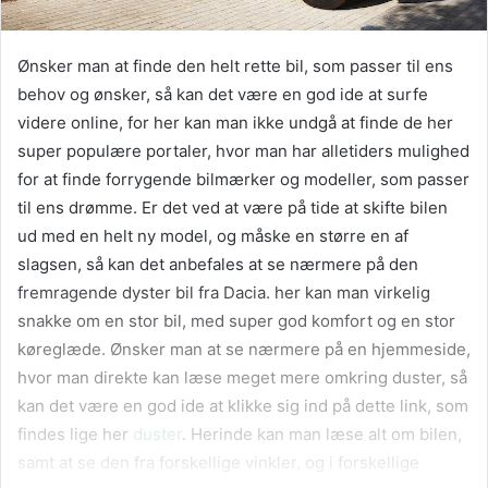
Ønsker man at finde den helt rette bil, som passer til ens
behov og ønsker, så kan det være en god ide at surfe
videre online, for her kan man ikke undgå at finde de her
super populære portaler, hvor man har alletiders mulighed
for at finde forrygende bilmærker og modeller, som passer
til ens drømme. Er det ved at være på tide at skifte bilen
ud med en helt ny model, og måske en større en af
slagsen, så kan det anbefales at se nærmere på den
fremragende dyster bil fra Dacia. her kan man virkelig
snakke om en stor bil, med super god komfort og en stor
køreglæde. Ønsker man at se nærmere på en hjemmeside,
hvor man direkte kan læse meget mere omkring duster, så
kan det være en god ide at klikke sig ind på dette link, som
findes lige her
duster
. Herinde kan man læse alt om bilen,
samt at se den fra forskellige vinkler, og i forskellige