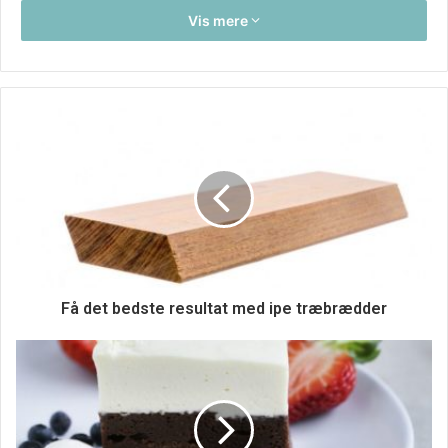
farvenuancer og lakker.
Vis mere
Få endeligt din drømmebil
Få det bedste resultat med ipe træbrædder
Ønsker man at finde en bil der er stor og plads til hele
familien, og samtidigt kan køre i svære terræn, så kan det
være en rigtig god ide at se nærmere på en dyster eller en
crossover fra Dacia. Her finder man nogle solide biler, der
stadigvæk ligger i et fornuftig brændstofleje. Der er flere
forskellige forhandlere rundt omkring i Danmark, og disse