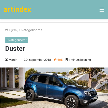
artindex
M
Hjem
/
Ukategoriseret
Ukategoriseret
Duster
Martin
30. september 2018
605
1 minuts læsning