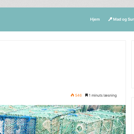
Hjem
Mad og Su
546
1 minuts læsning