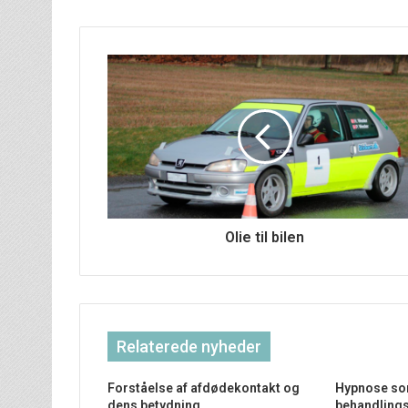
Olie til bilen
Relaterede nyheder
Forståelse af afdødekontakt og
Hypnose som
dens betydning
behandling