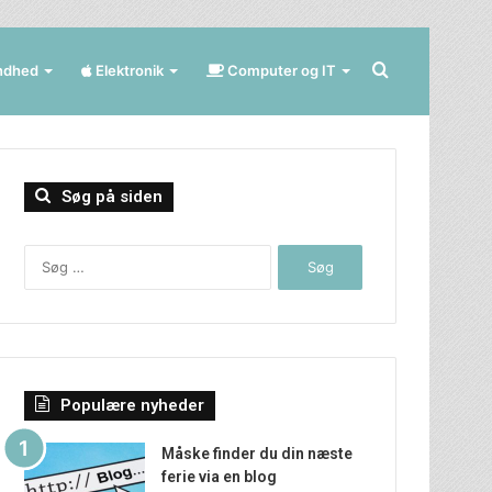
Søg
ndhed
Elektronik
Computer og IT
efter
Søg på siden
Søg
efter:
Populære nyheder
Måske finder du din næste
ferie via en blog