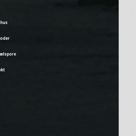
rhus
foder
hælspore
ekt