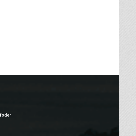
efoder