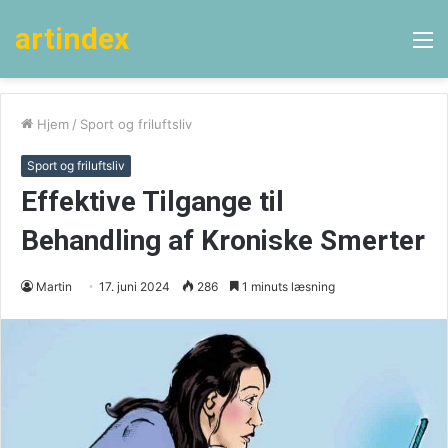
artindex
M
Hjem
/
Sport og friluftsliv
Sport og friluftsliv
Effektive Tilgange til
Behandling af Kroniske Smerter
Martin
17. juni 2024
286
1 minuts læsning