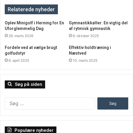
2. Smertemanagementprogrammer:
Relaterede nyheder
Smertemanagementprogrammer er strukturerede
Oplev Minigolf i Herning for En
Gymnastikkøller: En vigtig del
programmer, der er designet til at hjælpe personer med
Uforglemmelig Dag
af rytmisk gymnastik
kroniske smerter med at lære at håndtere deres
26. marts 2026
6. oktober 2025
symptomer og forbedre deres livskvalitet. Disse
Fordele ved at vælge brugt
Effektiv holdtræning i
programmer kan omfatte undervisning om
golfudstyr
Næstved
smertevidenskab, stresshåndteringsteknikker, fysisk
6. april 2025
10. marts 2025
aktivitet, ernæringsrådgivning og kognitive strategier til
smertehåndtering. Ved at deltage i et
smertemanagementprogram kan individer få redskaber og
Søg på siden
ressourcer til at tackle deres kroniske smerter på en
proaktiv og selvstændig måde.
Søg
efter:
3. Psykologisk Støtte og Terapi:
Psykosocial støtte og terapi spiller en vigtig rolle i
behandlingen af kroniske smerter, da smerte ofte er
Populære nyheder