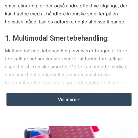
smertelindring, er der også andre effektive tilgange, der
kan hjælpe med at håndtere kroniske smerter på en
holistisk måde. Lad os udforske nogle af disse tilgange.
1. Multimodal Smertebehandling:
Multimodal smertebehandling involverer brugen af flere
forskellige behandlingsformer for at tackle forskellige
aspekter af kroniske smerter. Dette kan omfatte medicin
som smertestillende midler, antiinflammatoriske
lægemidler eller muskelafslappende midler til at lindre
smerter og reducere inflammation. Samtidig kan ikke-
farmakologiske metoder som fysioterapi, akupunktur,
Vis mere
psykologisk støtte og mindfulness-praksis også integreres
for at tackle smertens fysiske, følelsesmæssige og
psykologiske dimensioner.