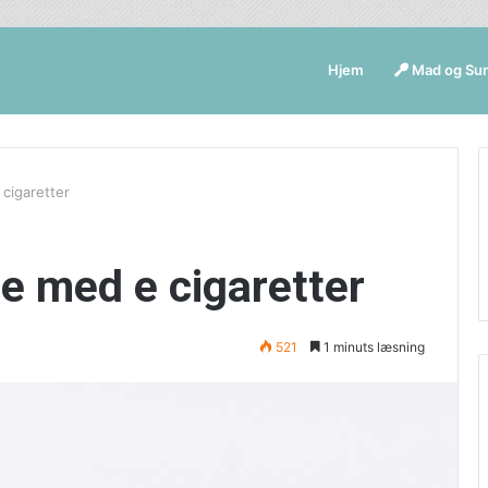
Hjem
Mad og Su
 cigaretter
se med e cigaretter
521
1 minuts læsning