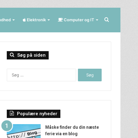
Søg
ndhed
Elektronik
Computer og IT
efter
Søg på siden
Søg
efter:
Populære nyheder
Måske finder du din næste
ferie via en blog