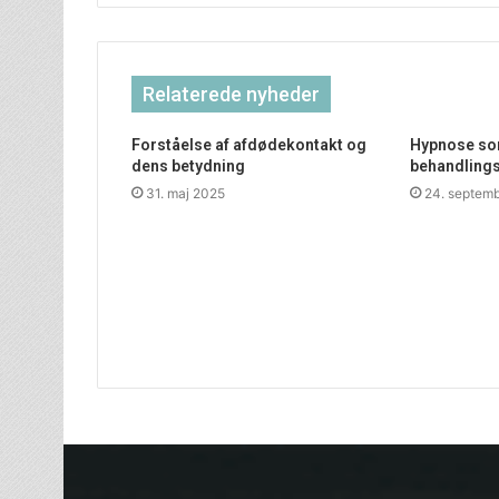
Relaterede nyheder
Forståelse af afdødekontakt og
Hypnose som
dens betydning
behandling
31. maj 2025
24. septem