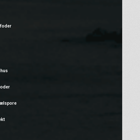
efoder
rhus
foder
hælspore
ekt