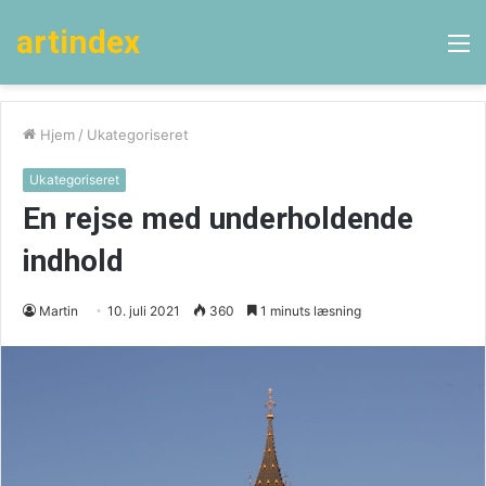
artindex
M
Hjem
/
Ukategoriseret
Ukategoriseret
En rejse med underholdende
indhold
Martin
10. juli 2021
360
1 minuts læsning