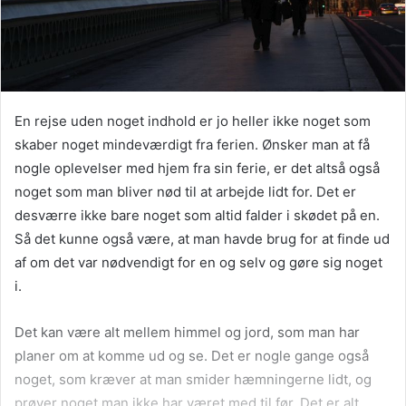
En rejse uden noget indhold er jo heller ikke noget som
skaber noget mindeværdigt fra ferien. Ønsker man at få
nogle oplevelser med hjem fra sin ferie, er det altså også
noget som man bliver nød til at arbejde lidt for. Det er
desværre ikke bare noget som altid falder i skødet på en.
Så det kunne også være, at man havde brug for at finde ud
af om det var nødvendigt for en og selv og gøre sig noget
i.
Det kan være alt mellem himmel og jord, som man har
planer om at komme ud og se. Det er nogle gange også
noget, som kræver at man smider hæmningerne lidt, og
prøver noget man ikke har været med til før. Det er alt