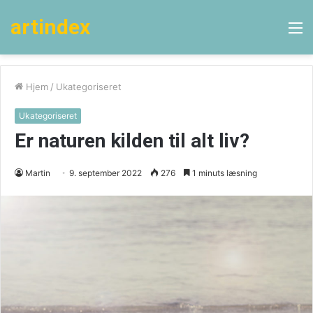
artindex
M
Hjem
/
Ukategoriseret
Ukategoriseret
Er naturen kilden til alt liv?
Martin
9. september 2022
276
1 minuts læsning