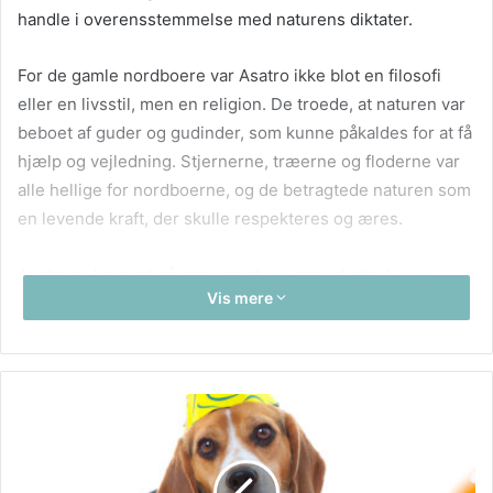
handle i overensstemmelse med naturens diktater.
For de gamle nordboere var Asatro ikke blot en filosofi
eller en livsstil, men en religion. De troede, at naturen var
beboet af guder og gudinder, som kunne påkaldes for at få
hjælp og vejledning. Stjernerne, træerne og floderne var
alle hellige for nordboerne, og de betragtede naturen som
en levende kraft, der skulle respekteres og æres.
Asatro er baseret på princippet om gensidighed, som
Vis mere
siger, at alt i universet hænger sammen, og at det, vi
lægger ud i verden, kommer tilbage til os på samme måde.
Det betyder, at vi altid skal handle med hensyn til andre og
med respekt for miljøet. Vi skal også huske, at vores
handlinger har konsekvenser, både for os selv og for
fremtidige generationer.