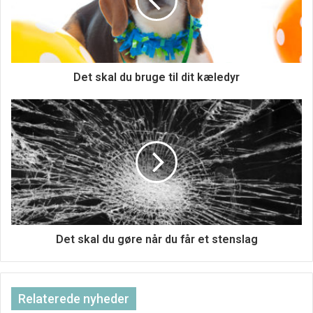
Asatros ledende princip er “wyrd bið ful aræd”, hvilket
betyder “skæbnens vilje er ubønhørlig” Vi forstår måske
ikke altid, hvorfor tingene sker i livet, men vi må stole på
naturens visdom og lade os lede af hendes veje. Alting
Det skal du bruge til dit kæledyr
sker af en grund, og der findes ikke noget, der hedder
tilfældigheder.
Målet med Asatro er at leve i harmoni med naturen og at
blive ét med den guddommelige kosmiske orden. Ved at
følge Asatros vej kan vi lære at leve i fred med os selv,
med andre og med verden omkring os.
Det skal du gøre når du får et stenslag
Relaterede nyheder