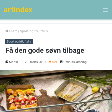
artindex
M
Hjem
/
Sport og friluftsliv
Sport og friluftsliv
Få den gode søvn tilbage
Martin
20. marts 2019
621
1 minuts læsning