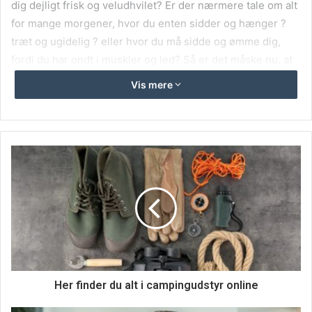
dig dejligt frisk og veludhvilet? Er der nærmere tale om alt
for mange morgener, hvor du enten sidder og hænger ?
træt og ugidelig ? eller hvor du må sidde og ømme dig,
fordi du har ondt i muskler og led? Så er det måske nu, at
du bør gøre dig selv og din krop den tjeneste at kassere
Vis mere
din gamle seng og få en ny og lækker seng ind i dit
sovemiljø. Hvis du vægter komfort og velvære højt, så
skulle du overveje at investere i en af de helt fantastiske
kontinentalsenge. Det er en sengetype, som er blevet
utroligt populær hos mange danskere, og det er bestemt
ikke uden grund. For det er ganske enkelt komfort og
velvære helt i top. Det er de ikke mindre end tre
madraslag, som gør det muligt at sove fantastisk. Når du
ligger på dem, får din kroppe masser af støtte, og det har
selvfølgelig en stor betydning for din søvn. Det skal helst
være så rolig og behagelig som muligt, og det bliver den
Her finder du alt i campingudstyr online
med en kontinentalseng. Ingen tvivl om det.