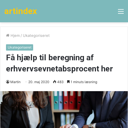
artindex
M
Hjem
/
Ukategoriseret
Ukategoriseret
Få hjælp til beregning af
erhvervsevnetabsprocent her
Martin
20. maj 2020
483
1 minuts læsning