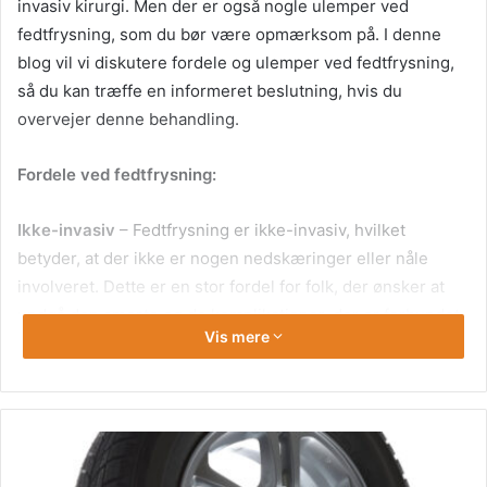
invasiv kirurgi. Men der er også nogle ulemper ved
fedtfrysning, som du bør være opmærksom på. I denne
blog vil vi diskutere fordele og ulemper ved fedtfrysning,
så du kan træffe en informeret beslutning, hvis du
overvejer denne behandling.
Fordele ved fedtfrysning:
Ikke-invasiv
– Fedtfrysning er ikke-invasiv, hvilket
betyder, at der ikke er nogen nedskæringer eller nåle
involveret. Dette er en stor fordel for folk, der ønsker at
undgå den smerte og de komplikationer, der er forbundet
Vis mere
med invasiv kirurgi.
Effektivitet –
Fedtfrysning kan være meget effektiv til at
reducere fedt på bestemte områder af kroppen.
Resultaterne kan variere fra person til person, men mange
mennesker rapporterer en mærkbar reduktion i fedt inden