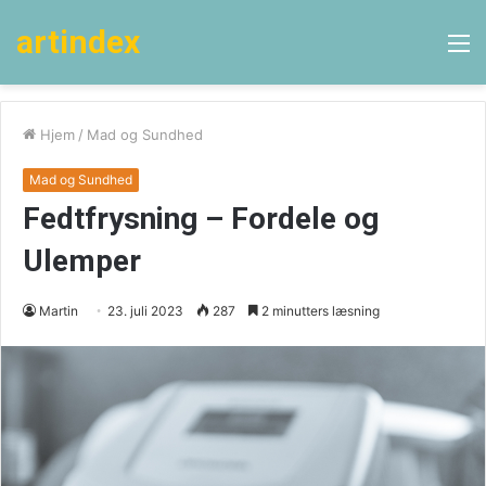
artindex
M
Hjem
/
Mad og Sundhed
Mad og Sundhed
Fedtfrysning – Fordele og
Ulemper
Martin
23. juli 2023
287
2 minutters læsning