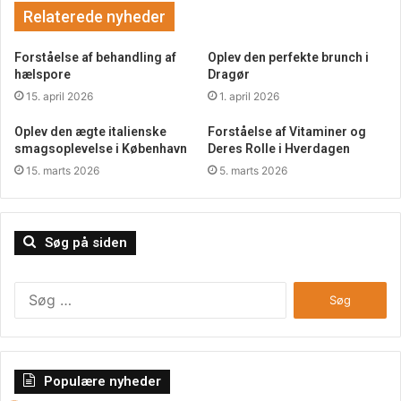
betragtes som sikker, er der potentielle bivirkninger og
Relaterede nyheder
komplikationer forbundet med enhver medicinsk
behandling. Nogle mennesker kan opleve blå mærker,
Forståelse af behandling af
Oplev den perfekte brunch i
hælspore
Dragør
hævelse eller smerter efter behandlingen.
15. april 2026
1. april 2026
Ikke egnet til alle
– Fedtfrysning er ikke egnet til alle. Det
Oplev den ægte italienske
Forståelse af Vitaminer og
kan være ineffektivt eller endda skadeligt for folk med
smagsoplevelse i København
Deres Rolle i Hverdagen
15. marts 2026
5. marts 2026
visse medicinske tilstande eller hudforhold. Det er vigtigt
at konsultere en læge eller en certificeret
behandlingstilbud for at afgøre, om det er en passende
behandling for dig.
Søg på siden
Søg
efter:
Populære nyheder