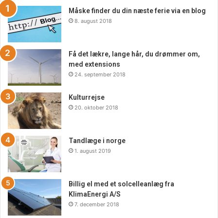
Måske finder du din næste ferie via en blog
8. august 2018
Få det lækre, lange hår, du drømmer om,
med extensions
24. september 2018
Kulturrejse
20. oktober 2018
Tandlæge i norge
1. august 2019
Hvordan fungerer fedtfrysning?
Fedtfrysning fungerer ved at udsætte fedtceller for
Billig el med et solcelleanlæg fra
ekstrem kulde, hvilket får dem til at dø og blive elimineret
KlimaEnergi A/S
7. december 2018
fra kroppen naturligt over tid. Denne proces kaldes