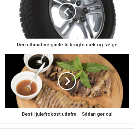
for få uger efter behandlingen.
Langvarige resultater
– Fedtfrysning kan også give
langvarige resultater, især hvis du vedligeholder en sund
livsstil efter behandlingen. Mens andre
Den ultimative guide til brugte dæk og fælge
fedtreduceringsbehandlinger kan kræve gentagne besøg,
kan fedtfrysning give langvarige resultater med en enkelt
behandling.
Ulemper ved fedtfrysning:
Pris –
Fedtfrysning kan være en dyr behandling, især hvis
du ønsker at behandle flere områder af kroppen. Selvom
resultaterne kan være langvarige, kan det være svært at
Bestil julefrokost udefra – Sådan gør du!
retfærdiggøre omkostningerne for nogle mennesker.
Potentielle bivirkninger
– Selvom fedtfrysning generelt