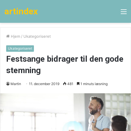
artindex
M
Hjem
/
Ukategoriseret
Ukategoriseret
Festsange bidrager til den gode
stemning
Martin
11. december 2019
481
1 minuts læsning