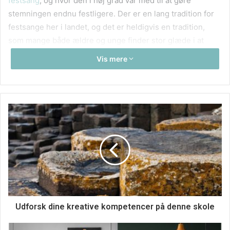
festsang
, og hvor den i høj grad var med til at gøre
stemningen endnu festligere. Der er en lang tradition for
festsange her i landet, og det er heldigvis en tradition,
som mange både ældre og unge finder stor glæde i at
fortsætte. Før i tiden gik de under betegnelsen
Vis mere
lejlighedssange, for de var naturligvis – som det er
tilfældet i dag – skrevet til lejligheden. Og dem kan der
være mange festlige af i løbet af et år og et liv. En
fødselsdag, et kobberbryllup, et sølvbryllup, et guldbryllup
eller fx en konfirmation, et studentergilde, et jubilæum –
eller en helt ottende anledning … Festsange skrives og
synges til mange festlige lejligheder. En festsang skal
naturligvis tage udgangspunkt i den person, der er i
centrum, og som fejres. Hvis du gerne vil overraske et
familiemedlem eller en god ven eller veninde med en
dejlig festsang til dagen, men står og mangler en
Udforsk dine kreative kompetencer på denne skole
professionel, der har styr på både ord og rytme, så kunne
tekstforfatter Merete Stoltze Møller være den, der skal