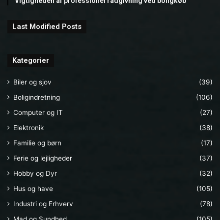
Vigtigheden af professionel rådgivning ved boligkøb
Last Modified Posts
Kategorier
Biler og sjov
(39)
Boligindretning
(106)
Computer og IT
(27)
Elektronik
(38)
Familie og børn
(17)
Ferie og lejligheder
(37)
Hobby og Dyr
(32)
Hus og have
(105)
Industri og Erhverv
(78)
Mad og Sundhed
(105)