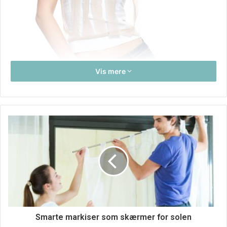
Vis mere
Har du snart ikke tal på alle de dårlige hårdage, som du har
i løbet af en måned? Skyldes det så at sige altid, at dit hår
virker fladt og flyvsk og er nærmest umuligt at sætte på en
måde, som får det til at se bare nogenlundet smart ud? Har
du fra naturens side et typisk skandinavisk hår, er det som
oftest meget fint. Det betyder ikke nødvendigvis, at det er
Smarte markiser som skærmer for solen