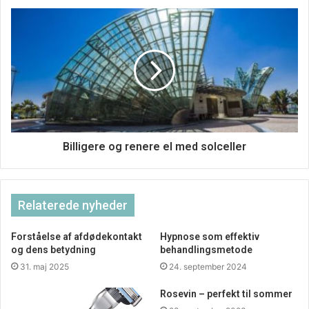
tyndt. Faktisk er det tit tykkere end almindeligt hår. De
enkelte gårstå er bare finere. Hvis du er træt af den
manglende volumen, og du derudover gerne vil have en
god længde, er det værd at overveje at investere i nogle af
de mange fantastiske hår extensions, som findes i dag.
Hvorfor ikke gå en tur på nettet, og se dig om? Der findes
masser af webshops, hvor du kan få fingrene i extensions
af høj kvalitet og til en fornuftig pris. Inden du bestemmer
dig for at bestille, bør du sammenligne kvalitet og pris, så
Billigere og renere el med solceller
du får den for dig bedst mulige løsning.
Relaterede nyheder
Forståelse af afdødekontakt
Hypnose som effektiv
og dens betydning
behandlingsmetode
31. maj 2025
24. september 2024
Rosevin – perfekt til sommer