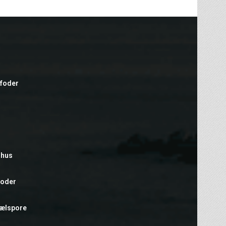
efoder
rhus
foder
hælspore