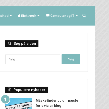
Søg
ndhed
Elektronik
Computer og IT
efter
Søg på siden
Søg
efter:
Populære nyheder
Måske finder du din næste
ferie via en blog