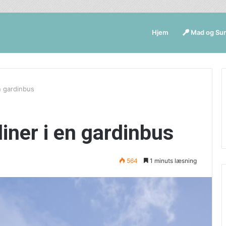
Hjem
Mad og Su
n gardinbus
iner i en gardinbus
564
1 minuts læsning