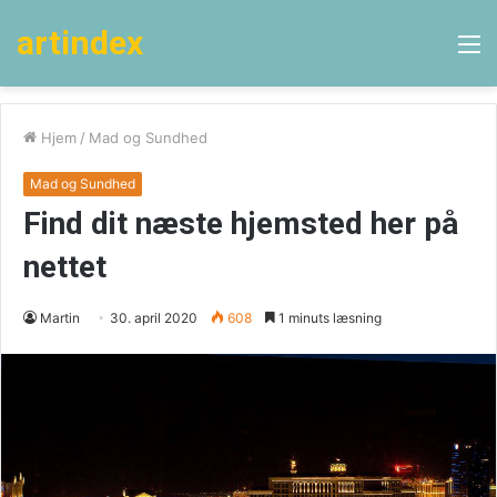
artindex
M
Hjem
/
Mad og Sundhed
Mad og Sundhed
Find dit næste hjemsted her på
nettet
Martin
30. april 2020
608
1 minuts læsning