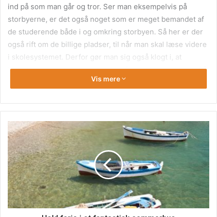
ind på som man går og tror. Ser man eksempelvis på
storbyerne, er det også noget som er meget bemandet af
de studerende både i og omkring storbyen. Så her er der
også rift om de billige pladser, til når man skal læse videre
i skolesystemet. Derfor gør man sig også klogt i, at
investere noget tid et godt stykke før det bliver aktuelt. Så
Vis mere
er man ofte skrevet på lister, hvor man rykker op jo
længere man står der.