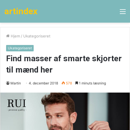
artindex
M
Hjem
/
Ukategoriseret
Ukategoriseret
Find masser af smarte skjorter
til mænd her
Martin
4. december 2018
578
1 minuts læsning