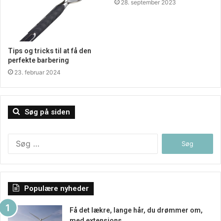
indtryk af det tøj, man har på. Netop af denne grund er det
28. september 2023
også en god ide, at klikke sig ind på hjemmesiden her,
hvor man altså kan hente masser af inspiration. Og hvor
man har muligheden for at gøre det nemt for sig selv.
Tips og tricks til at få den
Selvom man handler online.
perfekte barbering
23. februar 2024
Søg på siden
Søg
efter:
Populære nyheder
Få det lækre, lange hår, du drømmer om,
med extensions