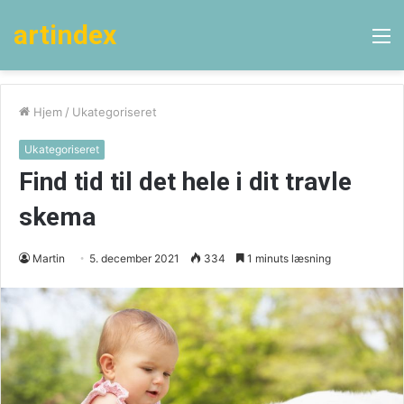
artindex
M
Hjem
/
Ukategoriseret
Ukategoriseret
Find tid til det hele i dit travle
skema
Martin
5. december 2021
334
1 minuts læsning