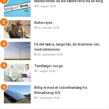
det første skridt mod succes at finde balancen mellem
Måske finder du din næste ferie via en blog
8. august 2018
kalorieindtag og kalorieforbrug.
Kulturrejse
20. oktober 2018
Få det lækre, lange hår, du drømmer om,
med extensions
24. september 2018
Tandlæge i norge
1. august 2019
Billig el med et solcelleanlæg fra
KlimaEnergi A/S
7. december 2018