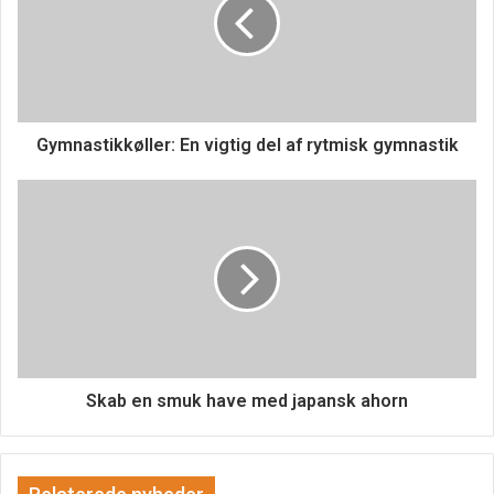
(TDEE), som repræsenterer dit ligevægtsindtag.
Hvorfor er det vigtigt at kende sit
ligevægtsindtag?
Gymnastikkøller: En vigtig del af rytmisk gymnastik
At kende dit ligevægtsindtag er essentielt for at kunne
tilpasse din kost og træning til dine specifikke mål. Hvis du
ønsker at tabe dig, skal du indtage færre kalorier end dit
ligevægtsindtag, hvilket skaber et kalorieunderskud.
Omvendt, hvis du ønsker at tage på i vægt, skal du indtage
flere kalorier end dit ligevægtsindtag for at skabe et
kalorieoverskud. Ved at forstå og justere dit kalorieindtag i
forhold til dit ligevægtsindtag kan du styre din kropsvægt
mere effektivt.
Skab en smuk have med japansk ahorn
Hvordan påvirker