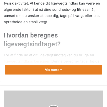
fysisk aktivitet. At kende dit ligevægtsindtag kan være en
afgørende faktor i at nå dine sundheds- og fitnessmål,
uanset om du ønsker at tabe dig, tage på i vægt eller blot
opretholde en stabil vægt.
Hvordan beregnes
ligevægtsindtaget?
For at finde ud af dit ligevægtsindtag kan du bruge en
ligevægtsindtags beregner
. Denne beregner tager højde
for faktorer som alder, køn, vægt, højde og
Vis mere
aktivitetsniveau. Basalstofskiftet (BMR) beregnes først,
hvilket er det antal kalorier, din krop har brug for i hvile for
at opretholde vitale funktioner som vejrtrækning og
fordøjelse. Derefter multipliceres BMR med en
aktivitetsfaktor for at tage højde for din daglige fysiske
aktivitet. Resultatet er dit totale daglige energiforbrug