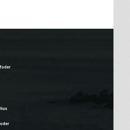
efoder
rhus
foder