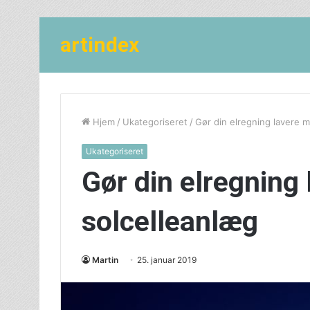
artindex
Hjem
/
Ukategoriseret
/
Gør din elregning lavere 
Ukategoriseret
Gør din elregning
solcelleanlæg
Martin
25. januar 2019