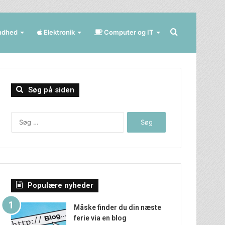
Søg
ndhed
Elektronik
Computer og IT
efter
Søg på siden
Søg
efter:
Populære nyheder
Måske finder du din næste
ferie via en blog