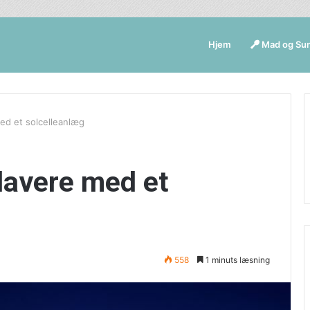
Hjem
Mad og Su
med et solcelleanlæg
 lavere med et
558
1 minuts læsning