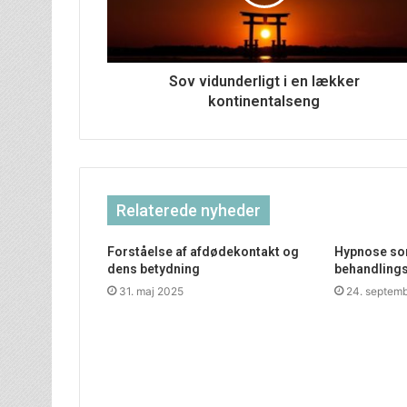
Sov vidunderligt i en lækker
kontinentalseng
Relaterede nyheder
Forståelse af afdødekontakt og
Hypnose som
dens betydning
behandling
31. maj 2025
24. septem