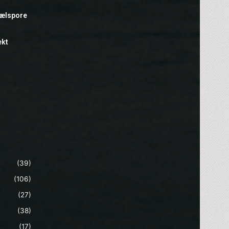
hælspore
ekt
(39)
(106)
(27)
(38)
(17)