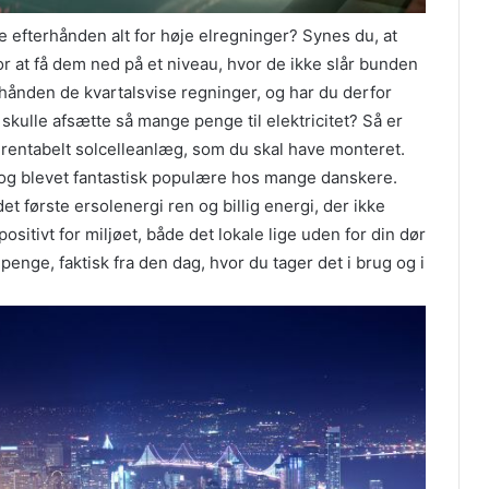
ne efterhånden alt for høje elregninger? Synes du, at
or at få dem ned på et niveau, hvor de ikke slår bunden
hånden de kvartalsvise regninger, og har du derfor
t skulle afsætte så mange penge til elektricitet? Så er
 rentabelt solcelleanlæg, som du skal have monteret.
n og blevet fantastisk populære hos mange danskere.
et første ersolenergi ren og billig energi, der ikke
sitivt for miljøet, både det lokale lige uden for din dør
enge, faktisk fra den dag, hvor du tager det i brug og i