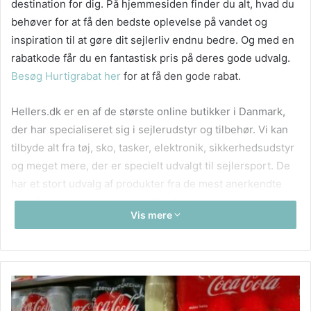
destination for dig. På hjemmesiden finder du alt, hvad du
behøver for at få den bedste oplevelse på vandet og
inspiration til at gøre dit sejlerliv endnu bedre. Og med en
rabatkode får du en fantastisk pris på deres gode udvalg.
Besøg Hurtigrabat her
for at få den gode rabat.
Hellers.dk er en af de største online butikker i Danmark,
der har specialiseret sig i sejlerudstyr og tilbehør. Vi kan
tilbyde alt fra tøj, sko, tasker, elektronik, sikkerhedsudstyr
og meget mere, der er specielt udvalgt til sejlersport. De
har et stort udvalg af produkter fra de mest anerkendte
brands i verden, og de er stolte af at være autoriserede
Vis mere
forhandlere! De har altid nye og spændende produkter, så
det er værd at besøge deres hjemmeside ofte for at se de
nyeste trends og produkter.