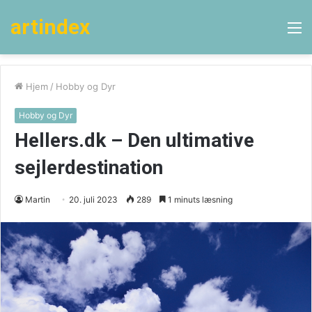
artindex
M
Hjem
/
Hobby og Dyr
Hobby og Dyr
Hellers.dk – Den ultimative
sejlerdestination
Martin
20. juli 2023
289
1 minuts læsning