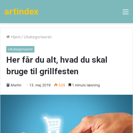
artindex
M
Hjem
/
Ukategoriseret
Ukategoriseret
Her får du alt, hvad du skal
bruge til grillfesten
Martin
13. maj 2019
539
1 minuts læsning