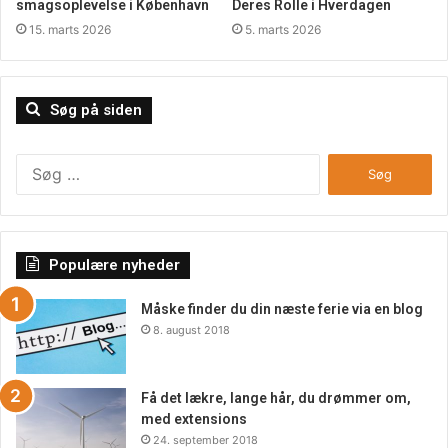
smagsoplevelse i København
Deres Rolle i Hverdagen
kan også være for at lagre alle de specielle flasker, som
15. marts 2026
5. marts 2026
man har samlet igennem tiden, og som man på et
tidspunkt har et ønske om at sælge videre. Find alt hvad
du har brug for her på siden, og få samtidigt købt det
Søg på siden
meste for en god pris.
Søg
efter:
Populære nyheder
Måske finder du din næste ferie via en blog
8. august 2018
Få det lækre, lange hår, du drømmer om,
med extensions
24. september 2018