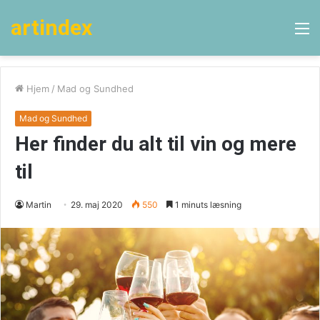
artindex
M
Hjem
/
Mad og Sundhed
Mad og Sundhed
Her finder du alt til vin og mere
til
Martin
29. maj 2020
550
1 minuts læsning