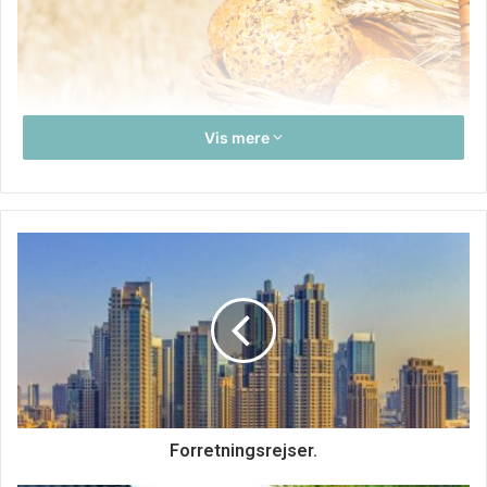
Vis mere
Hvis du render rundt og er træt, især grundet mangel på
energi, så er det nok fordi du enten ikke spiser
morgenmad eller ikke spiser en god nok morgenmad.
For du skal en energifyldt og fiberrig morgen til at starte
dagen på.
Så tænker du sikkert ”jamen energi? så skal jeg jo bare
have en masse sukker!”
Men nej, sådan fungere det nemlig ikke.
Forretningsrejser.
Sukkeret giver dig energi i en meget kort periode og
derefter bliver du træt igen.