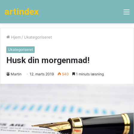
artindex
M
Hjem
/
Ukategoriseret
Ukategoriseret
Husk din morgenmad!
Martin
12. marts 2019
540
1 minuts læsning