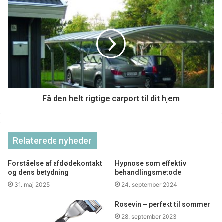
Du skal have ordentligt brændstof at køre på, som giver
dig energi i længere tid.
En masse fibre, fuldkorn og alt det, som faktisk er godt for
dig – for det også de ting som er fyldt med god energi.
Få den helt rigtige carport til dit hjem
Relaterede nyheder
Forståelse af afdødekontakt
Hypnose som effektiv
og dens betydning
behandlingsmetode
31. maj 2025
24. september 2024
Rosevin – perfekt til sommer
28. september 2023