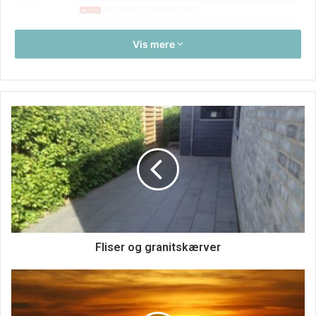
Vis mere
Ørepropper er altid svaret
Den bedste og nemmeste måde at gøre det på er ved at
bruge ørepropper. Med disse kan man nemlig få masser af
beskyttelse til sine øre. Mens man stadig godt kan høre
musikken og nyde godt af denne. Men man udsætter altså
ikke ørene for lige så stor belastning og vil derfor heller
ikke have nogen syndelige men efterfølgende. På den
lange bane kan det helt sikkert godt betale sig, at man
Fliser og granitskærver
tager sine forholdsregler på denne måde.