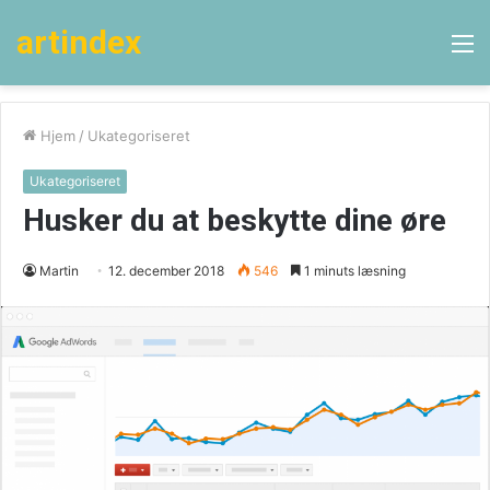
artindex
M
Hjem
/
Ukategoriseret
Ukategoriseret
Husker du at beskytte dine øre
Martin
12. december 2018
546
1 minuts læsning