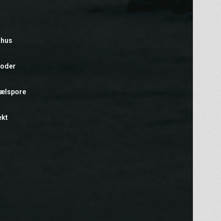
rhus
foder
hælspore
ekt