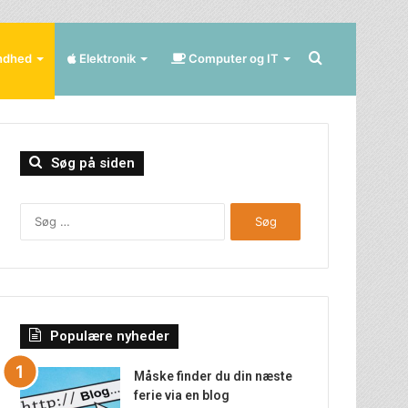
Søg
ndhed
Elektronik
Computer og IT
efter
Søg på siden
Søg
efter:
Populære nyheder
Måske finder du din næste
ferie via en blog