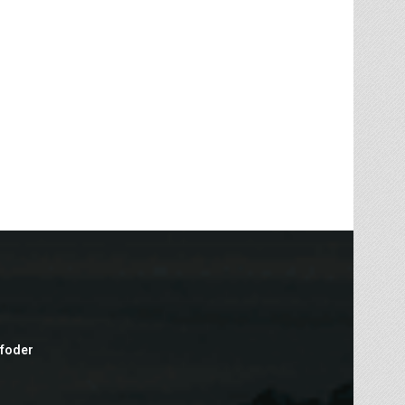
efoder