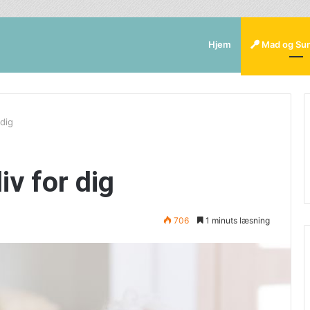
Hjem
Mad og Su
 dig
iv for dig
706
1 minuts læsning