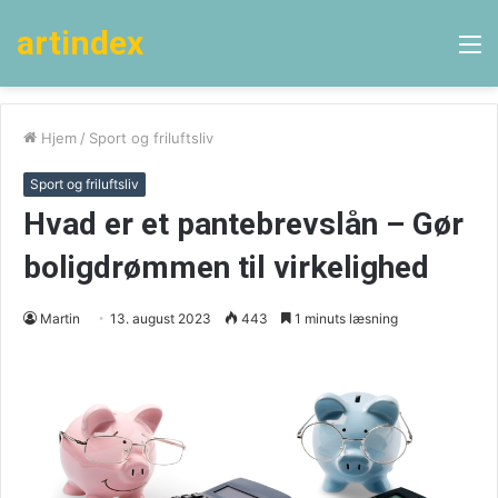
artindex
M
Hjem
/
Sport og friluftsliv
Sport og friluftsliv
Hvad er et pantebrevslån – Gør
boligdrømmen til virkelighed
Martin
13. august 2023
443
1 minuts læsning