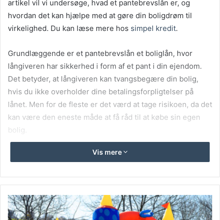
artikel vil vi undersøge, hvad et pantebrevslån er, og
hvordan det kan hjælpe med at gøre din boligdrøm til
virkelighed. Du kan læse mere hos
simpel kredit
.
Grundlæggende er et pantebrevslån et boliglån, hvor
långiveren har sikkerhed i form af et pant i din ejendom.
Det betyder, at långiveren kan tvangsbegære din bolig,
hvis du ikke overholder dine betalingsforpligtelser på
lånet. Men for de fleste er det værd at tage risikoen, da det
kan være den eneste måde at få råd til at købe sin egen
bolig.
Vis mere
Et pantebrevslån kan optages i forbindelse med køb af
både hus og lejlighed, og det er en af de mest udbredte
former for boliglån i Danmark. Lånet kan udstedes med
både fast og variabel rente, og din rente vil typisk afhænge
af din økonomiske situation og pantets størrelse. Det er
vigtigt at undersøge forskellige lånetilbud og få