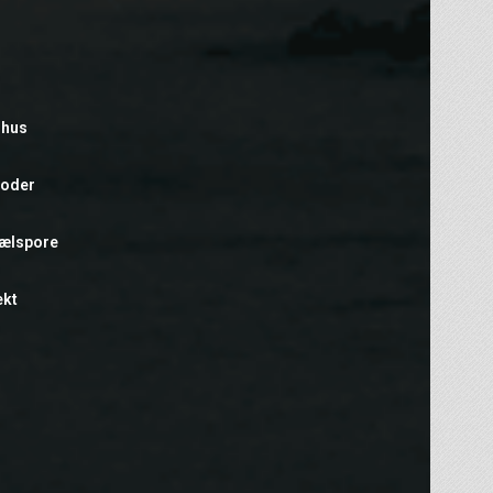
rhus
foder
hælspore
ekt