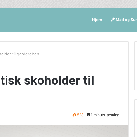
Hjem
Mad og Su
older til garderoben
isk skoholder til
528
1 minuts læsning