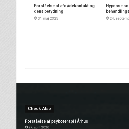
Forståelse af afdødekontakt og
Hypnose som
dens betydning
behandling
31. maj 2025
24. septem
Check Also
Forståelse af psykoterapi i Århus
27. april 2026