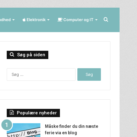
Søg
ndhed
Elektronik
Computer og IT
efter
Søg på siden
Søg
efter:
Populære nyheder
Måske finder du din næste
ferie via en blog