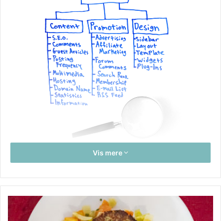
Vis mere
Så du vil gerne starte en blog, men du ved ikke, hvor du
skal begynde. At skrive en blog kan virke som en
skræmmende opgave, men det behøver det ikke at være.