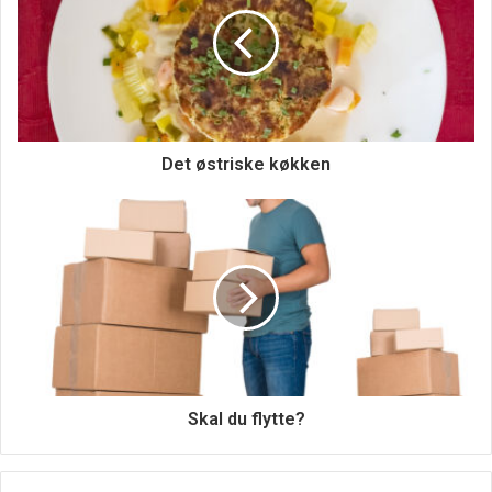
Hvis du følger disse fem nemme trin, er du godt på vej til
at skabe indhold, der er informativt, engagerende og
vigtigst af alt, læsbart.
1. Vælg dit emne
Det østriske køkken
Det første skridt til at skrive en god blog er at vælge et
emne, som du brænder for. Det kan være alt fra mode til
mad og rejser; så længe du har noget at sige om det, er du
sikker. Når du har valgt dit emne, skal du sørge for at lave
noget research, så dine blogindlæg er velinformerede og
præcise
2. Find din stemme
Skal du flytte?
Nu, hvor du har valgt dit emne, er det tid til at begynde at
skrive! Men før du begynder at skrive indlæg efter indlæg,
skal du tage dig tid til at finde ud af, hvordan din skrivestil