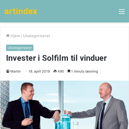
artindex
M
Hjem
/
Ukategoriseret
Ukategoriseret
Invester i Solfilm til vinduer
Martin
18. april 2019
490
1 minuts læsning