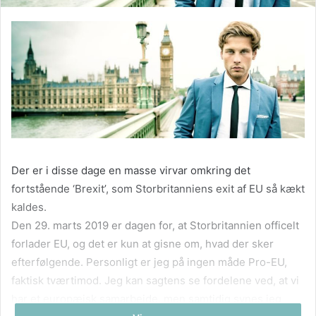
Der er i disse dage en masse virvar omkring det
fortstående ‘Brexit’, som Storbritanniens exit af EU så kækt
kaldes.
Den 29. marts 2019 er dagen for, at Storbritannien officelt
forlader EU, og det er kun at gisne om, hvad der sker
efterfølgende. Personligt er jeg på ingen måde Pro-EU,
faktisk tværtimod. Jeg kan sagtens se fordelene ved, at vi
har et europæisk samarbejde, men samtidig synes jeg