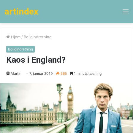
artindex
M
Hjem
/
Boligindretning
Boligindretning
Kaos i England?
Martin
7. januar 2019
565
1 minuts læsning