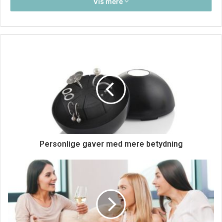
dels ikke om åbne grænser, set ud fra at det gør det
Vis mere
nemmere for kriminelle at krydse grænserne, og dels
synes jeg ikke om, at beslutninger skal træffes centralt i et
europæisk land, som har indflydelse på alle landene i EU.
Igen, et europæisk samarbejde er rigtig godt, og det gør
os stærkere på mange fronter, men jeg synes, at man
skulle have et sådan samarbejde, uden at det er
nødvendigt, vi har fælles traktater, fælles valuta med
videre. Ikke to lande er ens, og derfor skal det også være
op til det enkelte land at træffe sine politiske beslutninger.
Personlige gaver med mere betydning