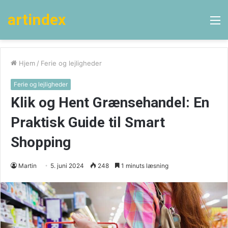
artindex
M
Hjem
/
Ferie og lejligheder
Ferie og lejligheder
Klik og Hent Grænsehandel: En
Praktisk Guide til Smart
Shopping
Martin
5. juni 2024
248
1 minuts læsning