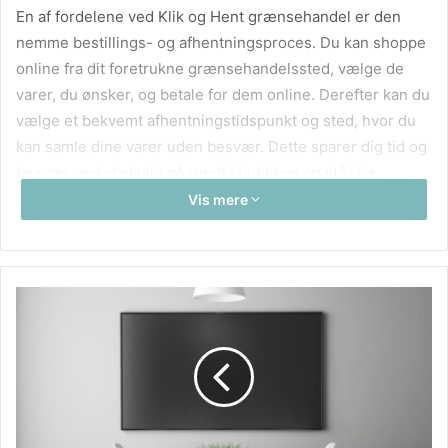
En af fordelene ved Klik og Hent grænsehandel er den
nemme bestillings- og afhentningsproces. Du kan shoppe
online fra dit foretrukne grænsehandelssted, vælge de
varer, du ønsker, og betale for dem online. Derefter kan du
vælge et bekvemt afhentningstidspunkt og sted, hvor du
kan samle dine varer uden besvær. Dette sparer dig tid og
besvær ved at skulle gå rundt i butikken og stå i kø.
Vis mere