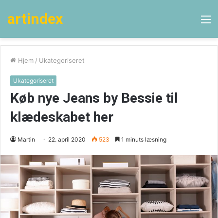
artindex
M
Hjem
/
Ukategoriseret
Ukategoriseret
Køb nye Jeans by Bessie til
klædeskabet her
Martin
22. april 2020
523
1 minuts læsning