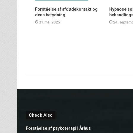
Forståelse af afdødekontakt og
Hypnose som
dens betydning
behandling
31. maj 2025
24. septem
Check Also
Forståelse af psykoterapi i Århus