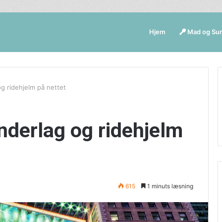
Hjem
Mad og Su
g ridehjelm på nettet
nderlag og ridehjelm
615
1 minuts læsning