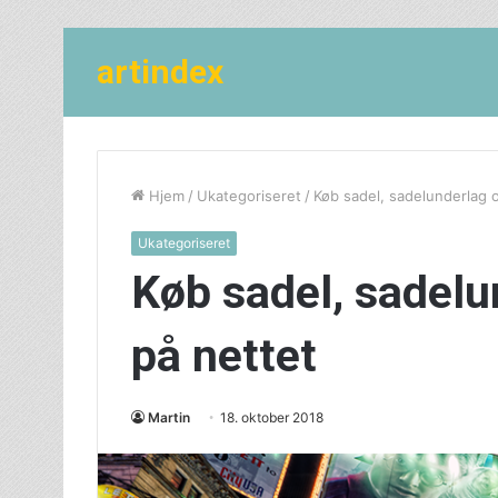
artindex
Hjem
/
Ukategoriseret
/
Køb sadel, sadelunderlag o
Ukategoriseret
Køb sadel, sadelu
på nettet
Martin
18. oktober 2018