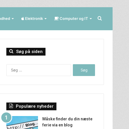
Søg
ndhed
Elektronik
Computer og IT
efter
Søg på siden
Søg
efter:
Populære nyheder
Måske finder du din næste
ferie via en blog