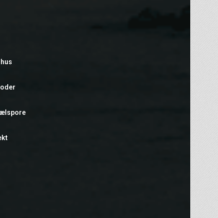
rhus
foder
hælspore
ekt