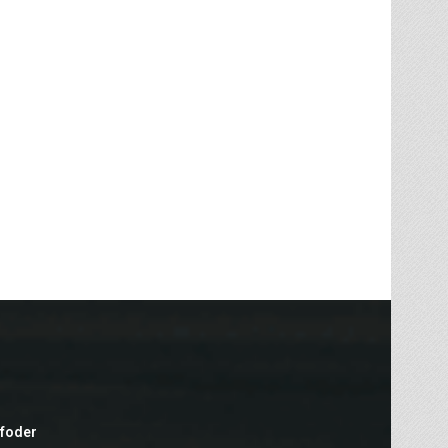
efoder