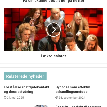
Få din ukulele bestilt her på nettet
verden, at tilstanden på vores psyke ikke er den bedste.
Det er noget, der over tid er eskaleret og meget tilskrives
udviklingen især indenfor det teknologiske felt, hvor
mange har en oplevelse af at være sat af, og hvor det kan
være svært at gennemskue, hvad det hele drejer sig om.
Det giver selvsagt stress, når man ikke føler, at man
besidder overblikket, og at man ikke kan følge med i det
hæsblæsende tempo som den moderne verden kører i.
Naturen kan være en redning, for her kan du falde til ro og
Lækre salater
slappe af, og lade dine batterier op, samtidig med at du
ude i naturen kan styrke dit mod og din evne til at navigere
i det, som for dig opleves som vanskeligt og svært at
Relaterede nyheder
håndtere.
Forståelse af afdødekontakt
Hypnose som effektiv
og dens betydning
behandlingsmetode
31. maj 2025
24. september 2024
Rosevin – perfekt til sommer