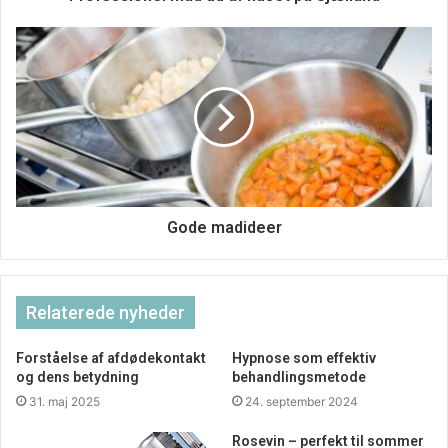
dig og din familie. Prøv selv ? det kan varmt anbefales.
Gode madideer
Relaterede nyheder
Forståelse af afdødekontakt
Hypnose som effektiv
og dens betydning
behandlingsmetode
31. maj 2025
24. september 2024
Rosevin – perfekt til sommer