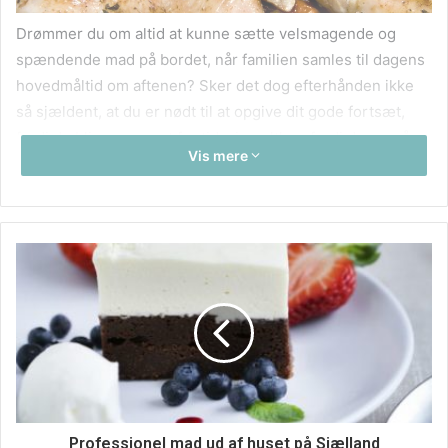
Drømmer du om altid at kunne sætte velsmagende og
spændende mad på bordet, når familien samles til dagens
hovedmåltid om aftenen? Sker det dog efterhånden ikke
så sjældent, at du er nødt til at opgive dit gode fortsæt,
fordi du bliver presset for tid, simpelthen fordi der er så
Vis mere
meget, der skal klares? Hvis du er utilfreds med, at det for
tit bliver til hurtige hovsaløsninger, som sjældent er
særligt velsmagende eller sunde, er det måske blevet tid
til at finde frem til et godt alternativ. Der er ingen tvivl om,
at et stort antal danskere har en tilværelse, der er travl.
Mange har en hverdag, som er fyldt til bristepunktet med
job, daginstitutioner, skoler og masser af praktiske
gøremål, der bare ikke kan ændres på. Det behøver du
heller ikke, hvis du bestiller en af de mange fantastiske
måltidskasser, som fås i dag. De indeholder opskrifter og
ingredienser til præcis de retter, som du bestiller hjem til
Professionel mad ud af huset på Sjælland