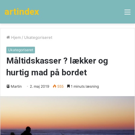
artindex
M
Hjem
/
Ukategoriseret
Ukategoriseret
Måltidskasser ? lækker og
hurtig mad på bordet
Martin
2. maj 2019
555
1 minuts læsning