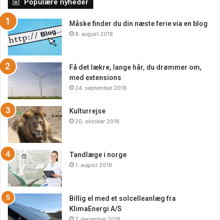
Populære nyheder
teknologi og en holistisk tilgang hjælper denne form for
terapi patienter med at genvinde funktionsevne og
Måske finder du din næste ferie via en blog
8. august 2018
forbedre deres livskvalitet. For mere information om
hvordan neurologisk fysioterapi kan hjælpe dig eller en du
kender, besøg
Neurofys.dk
.
Få det lækre, lange hår, du drømmer om,
med extensions
24. september 2018
Kulturrejse
20. oktober 2018
Tandlæge i norge
1. august 2019
Billig el med et solcelleanlæg fra
KlimaEnergi A/S
7. december 2018