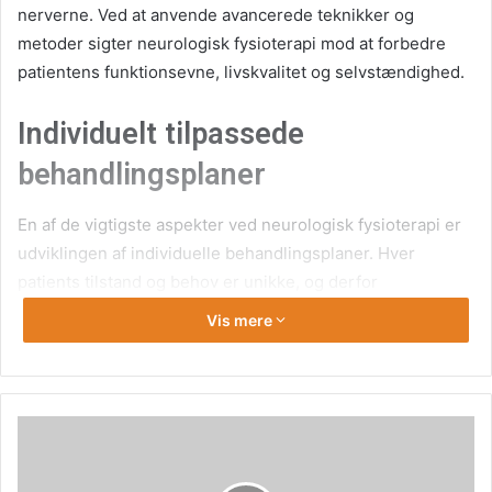
nerverne. Ved at anvende avancerede teknikker og
metoder sigter neurologisk fysioterapi mod at forbedre
patientens funktionsevne, livskvalitet og selvstændighed.
Individuelt tilpassede
behandlingsplaner
En af de vigtigste aspekter ved neurologisk fysioterapi er
udviklingen af individuelle behandlingsplaner. Hver
patients tilstand og behov er unikke, og derfor
skræddersyr terapeuterne deres tilgang for at
Vis mere
imødekomme specifikke udfordringer. Dette kan omfatte
øvelser for at forbedre muskelstyrke, balance og
koordination samt teknikker til smertelindring og øget
bevægelighed.
Avancerede teknikker og udstyr