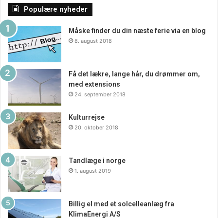
livskvalitet generelt. Ved at deltage i regelmæssige
Populære nyheder
terapisessioner kan man få værdifulde redskaber og
Måske finder du din næste ferie via en blog
ressourcer til at håndtere livets udfordringer og opnå
8. august 2018
større trivsel og tilfredshed.
Få det lækre, lange hår, du drømmer om,
med extensions
24. september 2018
Kulturrejse
20. oktober 2018
Tandlæge i norge
1. august 2019
Billig el med et solcelleanlæg fra
KlimaEnergi A/S