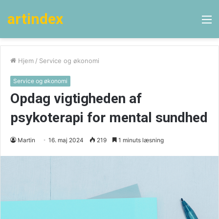
artindex
M
Hjem
/
Service og økonomi
Service og økonomi
Opdag vigtigheden af
psykoterapi for mental sundhed
Martin
16. maj 2024
219
1 minuts læsning