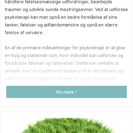
håndtere følelsesmæssige udfordringer, bearbejde
traumer og udvikle sunde mestringsevner. Ved at udforske
psykoterapi kan man opnå en bedre forståelse af sine
tanker, følelser og adfærdsmønstre og opnå en større
følelse af velvære.
En af de primære målsætninger for psykoterapi er at give
en tryg og støttende rum, hvor individet kan udforske og
forstå sine følelser og oplevelser. Dette kan omfatte at
arbejde med en kvalificeret terapeut til at identificere og
udforske underliggende årsager til angst, depression,
stress eller andre psykiske udfordringer. Ved at tale åbent
Vis mere
og ærligt kan man begynde at skabe forandringer og lære
nye måder at håndtere livets udfordringer på.