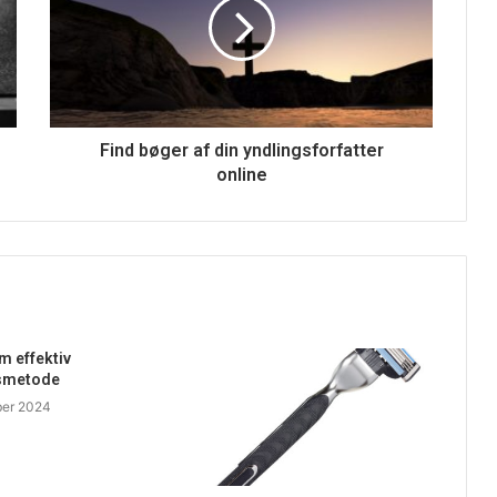
Find bøger af din yndlingsforfatter
online
 effektiv
smetode
ber 2024