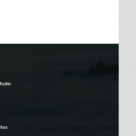
efoder
rhus