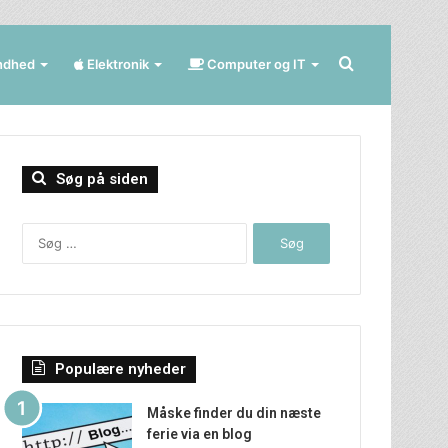
Søg
ndhed
Elektronik
Computer og IT
efter
Søg på siden
Søg
efter:
Populære nyheder
Måske finder du din næste
ferie via en blog