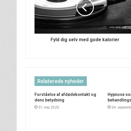
Fyld dig selv med gode kalorier
Relaterede nyheder
Forståelse af afdødekontakt og
Hypnose som
dens betydning
behandling
31. maj 2025
24. septem