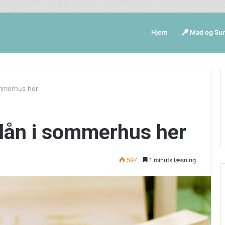
Hjem
Mad og Su
ommerhus her
 lån i sommerhus her
597
1 minuts læsning